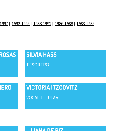
1997
1992-1995
1988-1992
1986-1988
1983-1985
 ROSAS
SILVIA HASS
TESORERO
IERO
VICTORIA ITZCOVITZ
VOCAL TITULAR
LILIANA DE RIZ