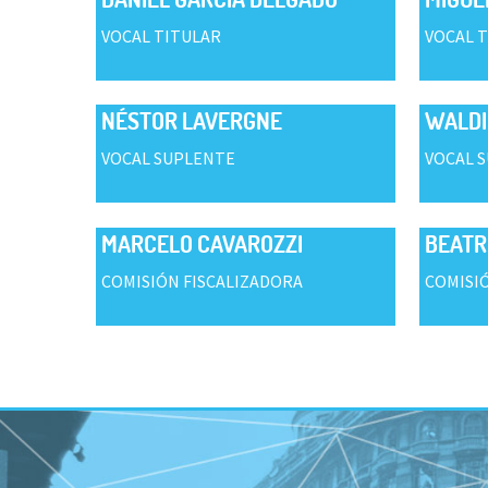
VOCAL TITULAR
VOCAL 
NÉSTOR LAVERGNE
WALDI
VOCAL SUPLENTE
VOCAL 
MARCELO CAVAROZZI
BEATR
COMISIÓN FISCALIZADORA
COMISI