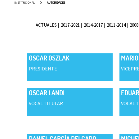
INSTITUCIONAL
AUTORIDADES
ACTUALES
2017-2021
2014-2017
2011-2014
2008
OSCAR OSZLAK
MARIO
PRESIDENTE
VICEPR
OSCAR LANDI
EDUAR
VOCAL TITULAR
VOCAL 
DANIEL GARCÍA DELGADO
MIGUE