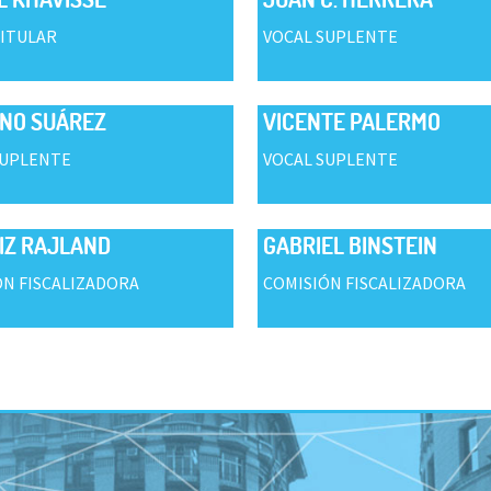
TITULAR
VOCAL SUPLENTE
NO SUÁREZ
VICENTE PALERMO
SUPLENTE
VOCAL SUPLENTE
IZ RAJLAND
GABRIEL BINSTEIN
ÓN FISCALIZADORA
COMISIÓN FISCALIZADORA