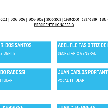
-2011
2005-2008
2002-2005
2000-2002
1999-2000
1997-1999
1995-
PRESIDENTE HONORARIO
 R. DOS SANTOS
ABEL FLEITAS ORTIZ DE
ESIDENTE
SECRETARIO GENERAL
DO RABOSSI
JUAN CARLOS PORTANT
TITULAR
VOCAL TITULAR
L KHAVISSE
JUAN C. HERRERA